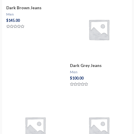
de
de
5
5
Dark Brown Jeans
Men
$
145.00
Valorado
con
0
de
5
Dark Grey Jeans
Men
$
100.00
Valorado
con
0
de
5