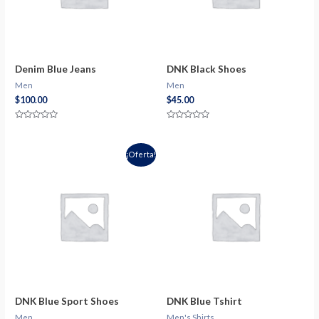
Denim Blue Jeans
DNK Black Shoes
Men
Men
$
100.00
$
45.00
Valorado
Valorado
con
con
0
0
de
de
¡Oferta!
5
5
DNK Blue Sport Shoes
DNK Blue Tshirt
Men
Men's Shirts