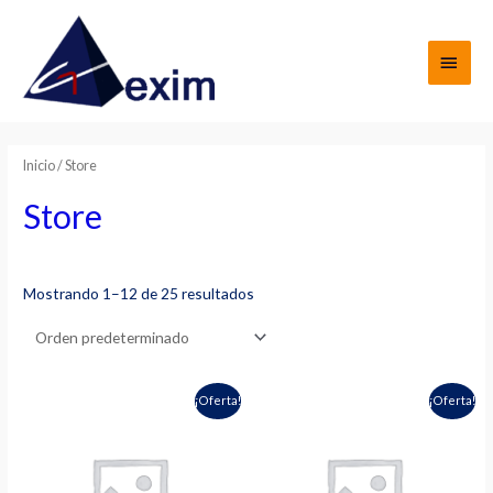
Ir
al
MEN
contenido
PRIN
Inicio
/ Store
Store
Mostrando 1–12 de 25 resultados
¡Oferta!
¡Oferta!