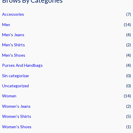
Brows By Categories
d
o
c
o
Accessories
(7)
n
0
Men
(14)
d
e
5
Men's Jeans
(4)
Men's Shirts
(2)
Men's Shoes
(4)
Purses And Handbags
(4)
Sin categorizar
(0)
Uncategorized
(0)
Women
(14)
Women's Jeans
(2)
Women's Shirts
(5)
Women's Shoes
(1)