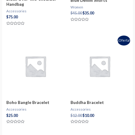
Blue Denim Shorts
Handbag
Women
Accessories
$
45.00
$
35.00
$
75.00
Valorado
con
Valorado
0
con
de
0
5
de
¡Oferta!
5
Boho Bangle Bracelet
Buddha Bracelet
Accessories
Accessories
$
25.00
$
12.00
$
10.00
Valorado
Valorado
con
con
0
0