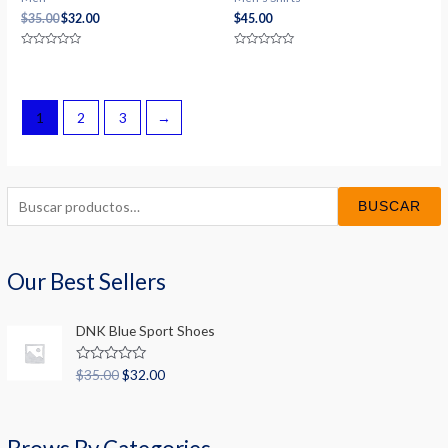
$
35.00
$
32.00
$
45.00
Valorado
Valorado
con
con
0
0
de
de
5
5
1
2
3
→
B
BUSCAR
u
s
Our Best Sellers
c
a
DNK Blue Sport Shoes
r
p
V
$
35.00
$
32.00
a
o
l
o
r
r
a
: