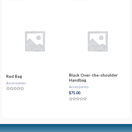
Valorado
Valorado
con
con
0
0
de
de
5
5
Black Over-the-shoulder
Red Bag
Handbag
Accessories
Accessories
$
75.00
Valorado
con
0
de
Valorado
5
con
0
de
5