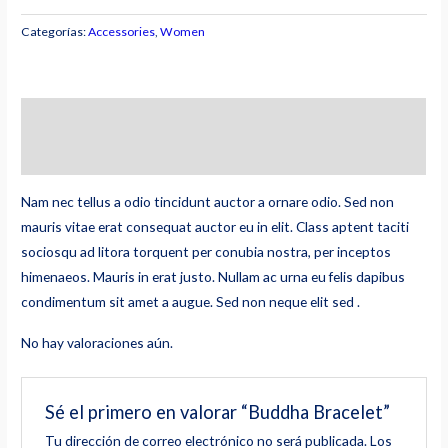
Bracelet
cantidad
Categorías:
Accessories
,
Women
Descripción
Valoraciones (0)
Nam nec tellus a odio tincidunt auctor a ornare odio. Sed non
mauris vitae erat consequat auctor eu in elit. Class aptent taciti
sociosqu ad litora torquent per conubia nostra, per inceptos
himenaeos. Mauris in erat justo. Nullam ac urna eu felis dapibus
condimentum sit amet a augue. Sed non neque elit sed .
No hay valoraciones aún.
Sé el primero en valorar “Buddha Bracelet”
Tu dirección de correo electrónico no será publicada.
Los