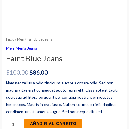
Inicio
/
Men
/ Faint Blue Jeans
Men
,
Men's Jeans
Faint Blue Jeans
$
100.00
$
86.00
Nam nec tellus a odio tincidunt auctor a ornare odio. Sed non
mauris vitae erat consequat auctor eu in elit. Class aptent taciti
sociosqu ad litora torquent per conubia nostra, per inceptos
himenaeos. Mauris in erat justo. Nullam ac urna eu felis dapibus
condimentum sit amet a augue. Sed non neque elit sed.
Faint
AÑADIR AL CARRITO