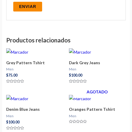
Productos relacionados
Grey Pattern Tshirt
Dark Grey Jeans
Men
Men
$
75.00
$
100.00
Valorado
Valorado
con
con
AGOTADO
0
0
de
de
5
5
Denim Blue Jeans
Oranges Pattern Tshirt
Men
Men
$
100.00
Valorado
con