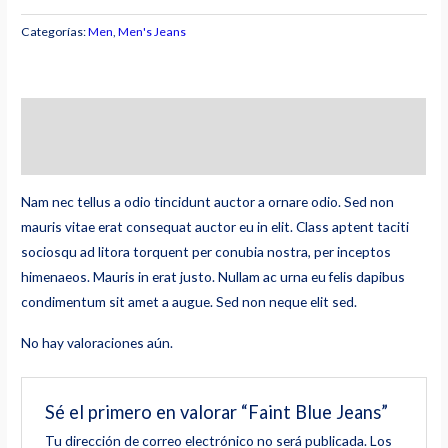
Blue
Jeans
Categorías:
Men
,
Men's Jeans
cantidad
Descripción
Valoraciones (0)
Nam nec tellus a odio tincidunt auctor a ornare odio. Sed non
mauris vitae erat consequat auctor eu in elit. Class aptent taciti
sociosqu ad litora torquent per conubia nostra, per inceptos
himenaeos. Mauris in erat justo. Nullam ac urna eu felis dapibus
condimentum sit amet a augue. Sed non neque elit sed.
No hay valoraciones aún.
Sé el primero en valorar “Faint Blue Jeans”
Tu dirección de correo electrónico no será publicada.
Los